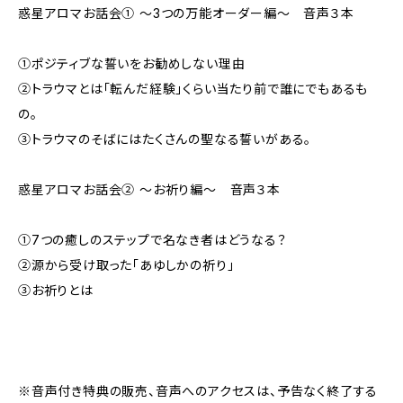
惑星アロマお話会① 〜3つの万能オーダー編〜 音声３本
①ポジティブな誓いをお勧めしない理由
②トラウマとは「転んだ経験」くらい当たり前で誰にでもあるも
の。
③トラウマのそばにはたくさんの聖なる誓いがある。
惑星アロマお話会② 〜お祈り編〜 音声３本
①7つの癒しのステップで名なき者はどうなる？
②源から受け取った「あゆしかの祈り」
③お祈りとは
※音声付き特典の販売、音声へのアクセスは、予告なく終了する