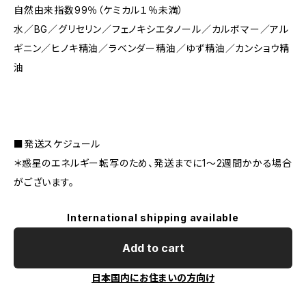
自然由来指数99％（ケミカル１％未満）
水／BG／グリセリン／フェノキシエタノール／カルボマー／アル
ギニン／ヒノキ精油／ラベンダー精油／ゆず精油／カンショウ精
油
■発送スケジュール
＊惑星のエネルギー転写のため、発送までに1～2週間かかる場合
がございます。
International shipping available
Add to cart
日本国内にお住まいの方向け