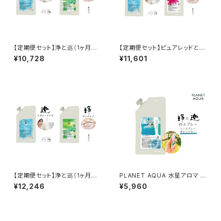
【定期便セット】浄と巡（1ヶ月毎
【定期便セット】ピュアレッドと巡
の届け）
（1ヶ月毎の届け）
¥10,728
¥11,601
【定期便セット】浄と巡（1ヶ月半
PLANET AQUA 水星アロマ 巡
毎の届け）
のスプレー
¥12,246
¥5,960