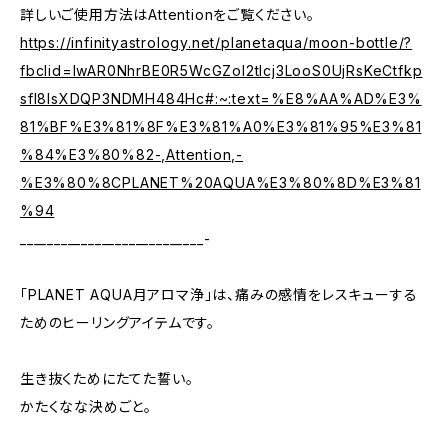
詳しいご使用方法はAttentionをご覧ください。
https://infinityastrology.net/planetaqua/moon-bottle/?
fbclid=IwAR0NhrBE0R5WcGZoI2tlcj3LooS0UjRsKeCtfkp
sfI8IsXDQP3NDMH484Hc#:~:text=%E8%AA%AD%E3%
81%BF%E3%81%8F%E3%81%A0%E3%81%95%E3%81
%84%E3%80%82-,Attention,-
%E3%80%8CPLANET%20AQUA%E3%80%8D%E3%81
%94
___________________________-
「PLANET AQUA月アロマ浄」は、痛みの感情をレスキューする
ためのヒーリングアイテムです。
生き抜くためにたてた誓い。
かたくなな決めごと。